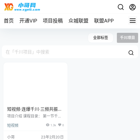
首页
开通VIP
项目投稿
众城联盟
联盟APP
全部标签
千川项目
短视频·连爆千川·三频共振实
操课，千川投放，视频打爆
项目介绍 课程目录： 第一节千川
讲解！
实操认知2【星宇】.mp4 第一节
短视频
1.3k
0
千川实操认知1【星宇】.mp4 第二
节千川全局理解及实操【星宇】.m
p4 第三节千川三频共振投放技巧
小哥
23年2月20日