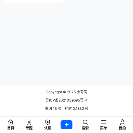
揭秘【星宇】.mp4 第四节千川如
何投出高投产【星宇】.mp4 第五
节短视频打爆的三大核心及底层逻
辑【建泉】.mp4 第六节爆款短视
频拆解及如何做好视频冷启动【建
泉】.mp4 第七节视频打爆直播间
的4大阶段【建泉】.mp4 第八节
女装…
Copyright © 2026
小哥网
鲁ICP备2021039695号-4
查询 16 次，耗时 0.1832 秒
首页
专题
认证
搜索
菜单
我的