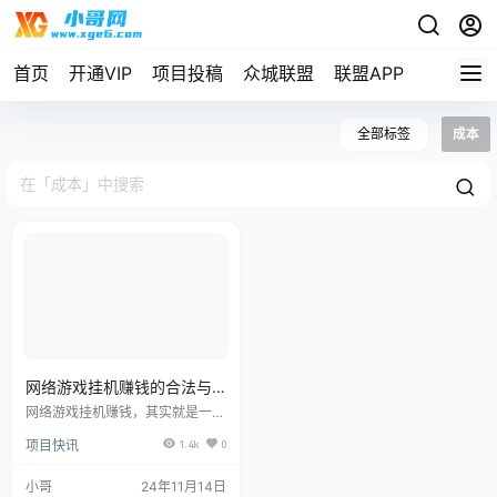
首页
开通VIP
项目投稿
众城联盟
联盟APP
全部标签
成本
网络游戏挂机赚钱的合法与
风险及收益情况分析
网络游戏挂机赚钱，其实就是一个
简单的做法，就是通过使用特定的
项目快讯
1.4k
0
软件，让游戏角色能够自动完成游
戏中的操作。这样做，玩家就能从
游戏中获得收益，比如金币、道具
小哥
24年11月14日