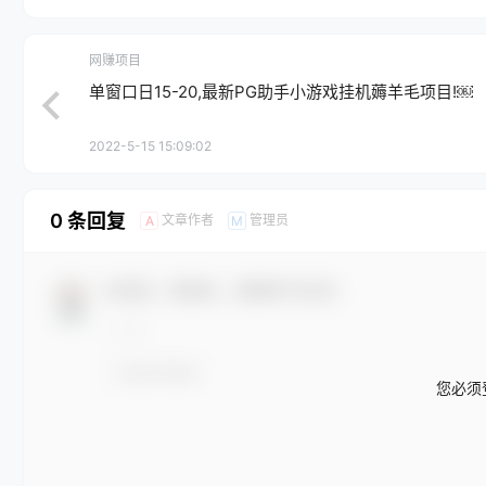
网赚项目
单窗口日15-20,最新PG助手小游戏挂机薅羊毛项目!￼
2022-5-15 15:09:02
0 条回复
文章作者
管理员
A
M
欢迎您，新朋友，感谢参与互动！
您必须