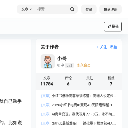
文章
登录
快速注册
投稿
关于作者
关注
私信
小哥
初中
Lv2
永久会员
文章
评论
关注
粉丝
11784
6
0
7
[文章]
小红书低粉高客单训练营：高端人设定位
就自己动手
+朋友圈文案+高情商沟通，低粉丝量也能高客单
[文章]
2026小红书电商IP变现40天陪跑课程-11
变现
期，从零打造个人品牌，全流程教学账号运营与变
[文章]
AI商单变现，靠代写月入1-3万，永不淘汰
现
副业兼职【附工具指令】
账的，比如说
[文章]
Github最新发布！一键批量下载豆包AI无