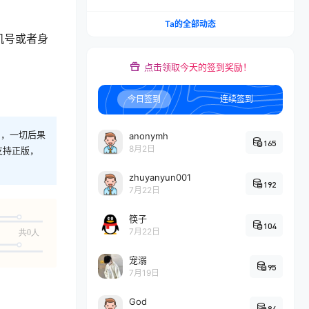
水印图片/视频，简单易用，自动解析提示词
Ta的全部动态
机号或者身
点击领取今天的签到奖励！
今日签到
连续签到
则，一切后果
anonymh
165
8月2日
支持正版，
zhuyanyun001
192
7月22日
筷子
104
7月22日
共0人
宠溺
95
7月19日
God
84