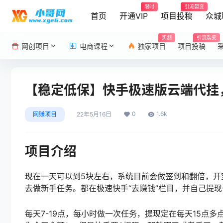
限时
引流裂变
首页
开通VIP
项目投稿
众城
实测
引流裂变
网创项目
电商课程
独家项目
项目投稿
【稳定低保】快手极速版云端代挂，
0
1.6k
网赚项目
22年5月16日
项目介绍
现在一天可以到5块左右，系统目前会做签到和翻倍，开
去做新手任务。都在极速快手“去赚钱”栏目，并自己提
每天7-19点，每小时做一次任务，提现定在每天15点多