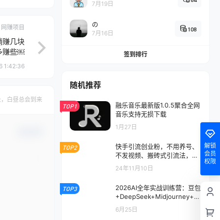
7月19日
の
网赚项目
108
7月16日
躺赚几块
多赚些￼
签到排行
6 1:42:36
随机推荐
长，白昼总会到来
融乐音乐最新版1.0.5聚合全网
TOP1
音乐支持无损下载
1月27日
确认修改
解锁
快手引流创业粉，不用养号、
TOP2
会员
不发视频、搬砖式引流法，一
权限
天可引200+创业粉【揭秘】
24年11月10日
2026AI全年实战训练营：豆包
TOP3
+DeepSeek+Midjourney+即
梦+可灵+海螺，全工具链
6月25日