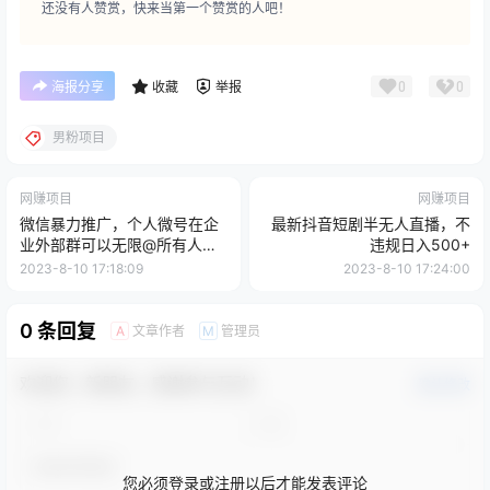
还没有人赞赏，快来当第一个赞赏的人吧！
0
0
海报分享
收藏
举报
男粉项目
网赚项目
网赚项目
微信暴力推广，个人微号在企
最新抖音短剧半无人直播，不
业外部群可以无限@所有人
违规日入500+
【软件+教程】
2023-8-10 17:18:09
2023-8-10 17:24:00
0 条回复
文章作者
管理员
A
M
欢迎您，新朋友，感谢参与互动！
确认修改
您必须登录或注册以后才能发表评论