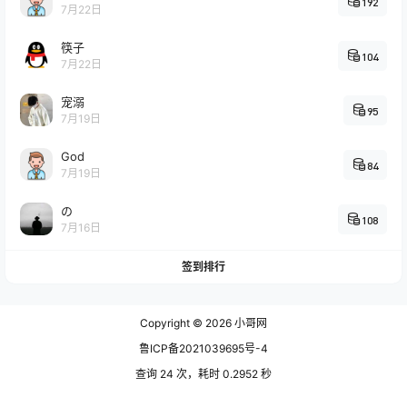
192
7月22日
筷子
104
7月22日
宠溺
95
7月19日
God
84
7月19日
の
108
7月16日
签到排行
Copyright © 2026
小哥网
鲁ICP备2021039695号-4
查询 24 次，耗时 0.2952 秒